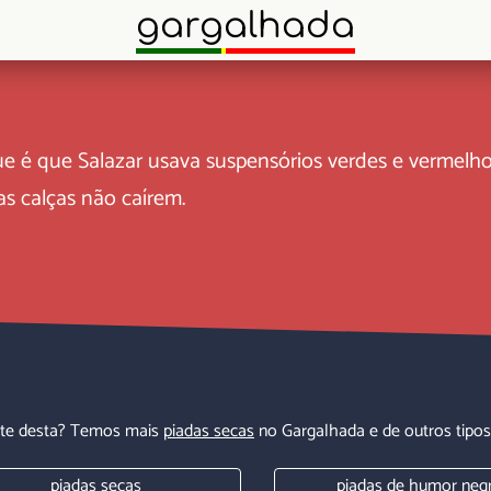
gargalhada
e é que Salazar usava suspensórios verdes e vermelh
as calças não caírem.
te desta? Temos mais
piadas secas
no Gargalhada e de outros tipos
piadas secas
piadas de humor neg