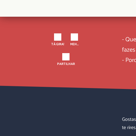
- Que
TÁ GIRA!
MEH...
faze
- Por
PARTILHAR
Gostas
te rires