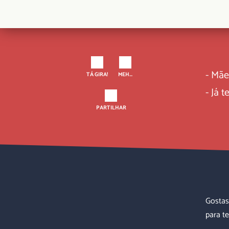
- Mãe
TÁ GIRA!
MEH...
- Já 
PARTILHAR
Gostas
para te